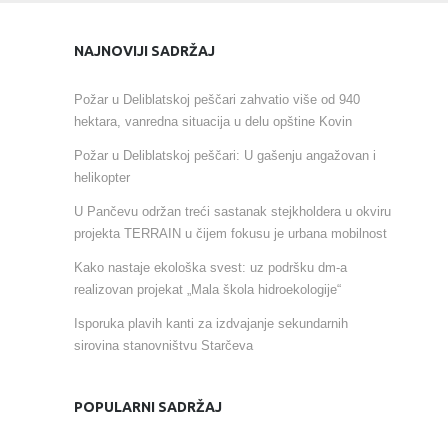
NAJNOVIJI SADRŽAJ
Požar u Deliblatskoj peščari zahvatio više od 940
hektara, vanredna situacija u delu opštine Kovin
Požar u Deliblatskoj peščari: U gašenju angažovan i
helikopter
U Pančevu održan treći sastanak stejkholdera u okviru
projekta TERRAIN u čijem fokusu je urbana mobilnost
Kako nastaje ekološka svest: uz podršku dm-a
realizovan projekat „Mala škola hidroekologije“
Isporuka plavih kanti za izdvajanje sekundarnih
sirovina stanovništvu Starčeva
POPULARNI SADRŽAJ