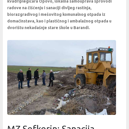
kvadriplegičara Opovo, lokalna samouprava sprovodi
radove na čišćenju i sanaciji divljeg rastinja,
biorazgradivog i mešovitog komunalnog otpada iz
domaćinstava, kao i plastičnog i ambalažnog otpada u
dvorištu nekadašnje stare škole u Barandi.
MZ Sefkerin: Sanacija