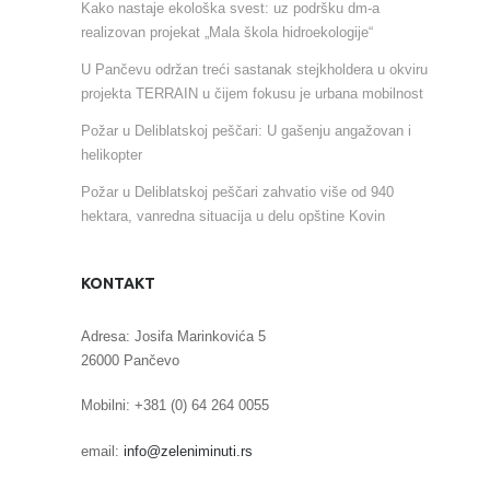
Kako nastaje ekološka svest: uz podršku dm-a
realizovan projekat „Mala škola hidroekologije“
U Pančevu održan treći sastanak stejkholdera u okviru
projekta TERRAIN u čijem fokusu je urbana mobilnost
Požar u Deliblatskoj peščari: U gašenju angažovan i
helikopter
Požar u Deliblatskoj peščari zahvatio više od 940
hektara, vanredna situacija u delu opštine Kovin
KONTAKT
Adresa: Josifa Marinkovića 5
26000 Pančevo
Mobilni: +381 (0) 64 264 0055
email:
info@zeleniminuti.rs