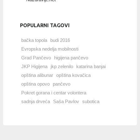
POPULARNI TAGOVI
bačka topola
budi 2016
Evropska nedelja mobilnosti
Grad Pančevo
higijena pančevo
JKP Higijena
jkp zelenilo
katarina banjai
opština alibunar
opština kovačica
opština opovo
pančevo
Pokret gorana i centar volontera
sadnja drveća
Saša Pavlov
subotica