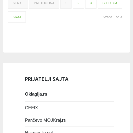
START
PRETHODNA
1
2
3
SLEDEĆA
KRAJ
Strana 1 od 3
PRIJATELJI SAJTA
Oklagija.rs
CEFIX
Pančevo MOJKraj.rs
Nazdravlje.net