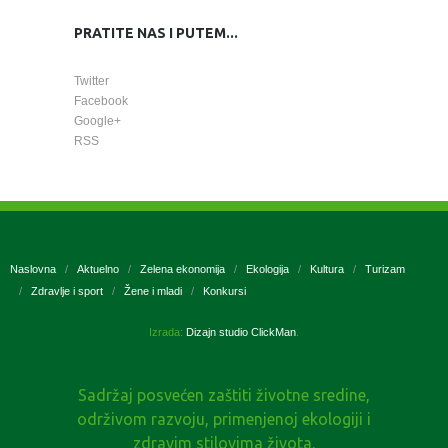
PRATITE NAS I PUTEM...
Twitter
Facebook
Google+
RSS
Naslovna
Aktuelno
Zelena ekonomija
Ekologija
Kultura
Turizam
Zdravlje i sport
Žene i mladi
Konkursi
Izrada:
Dizajn studio ClickMan
.
Sadržaj posvećen zaštiti životne sredine,
održivom razvoju, primenjenoj ekologiji i
zdravim stilovima života.