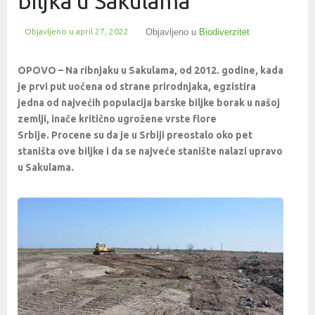
biljka u Sakulama
Objavljeno u
april 27, 2022
Objavljeno u
Biodiverzitet
OPOVO – Na ribnjaku u Sakulama, od 2012. godine, kada
je prvi put uočena od strane prirodnjaka, egzistira
jedna od najvećih populacija barske biljke borak u našoj
zemlji, inače kritično ugrožene vrste flore
Srbije. Procene su da je u Srbiji preostalo oko pet
staništa ove biljke i da se najveće stanište nalazi upravo
u Sakulama.