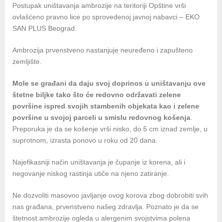
Postupak uništavanja ambrozije na teritoriji Opštine vrši
ovlašćeno pravno lice po sprovedenoj javnoj nabavci – EKO
SAN PLUS Beograd.
Ambrozija prvenstveno nastanjuje neuređeno i zapušteno
zemljište.
Mole se građani da daju svoj doprinos u uništavanju ove
štetne biljke tako što će redovno održavati zelene
površine ispred svojih stambenih objekata kao i zelene
površine u svojoj parceli u smislu redovnog košenja
.
Preporuka je da se košenje vrši nisko, do 5 cm iznad zemlje, u
suprotnom, izrasta ponovo u roku od 20 dana.
Najefikasniji način uništavanja je čupanje iz korena, ali i
negovanje niskog rastinja utiče na njeno zatiranje.
Ne dozvoliti masovno javljanje ovog korova zbog dobrobiti svih
nas građana, prvenstveno našeg zdravlja. Poznato je da se
štetnost ambrozije ogleda u alergenim svojstvima polena