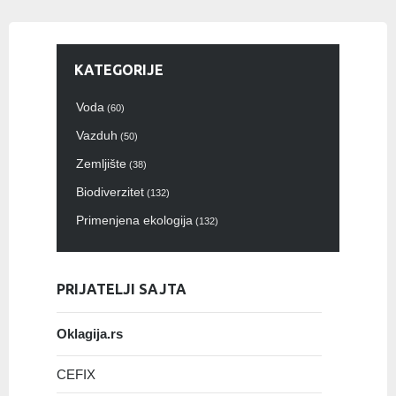
KATEGORIJE
Voda
(60)
Vazduh
(50)
Zemljište
(38)
Biodiverzitet
(132)
Primenjena ekologija
(132)
PRIJATELJI SAJTA
Oklagija.rs
CEFIX