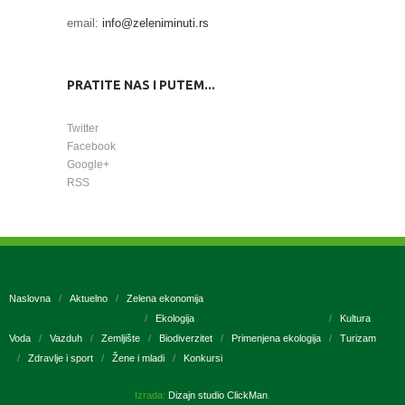
email:
info@zeleniminuti.rs
PRATITE NAS I PUTEM...
Twitter
Facebook
Google+
RSS
Naslovna
Aktuelno
Zelena ekonomija
Ekologija
Kultura
Voda
Vazduh
Zemljište
Biodiverzitet
Primenjena ekologija
Turizam
Zdravlje i sport
Žene i mladi
Konkursi
Izrada:
Dizajn studio ClickMan
.