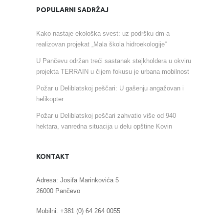
POPULARNI SADRŽAJ
Kako nastaje ekološka svest: uz podršku dm-a
realizovan projekat „Mala škola hidroekologije“
U Pančevu održan treći sastanak stejkholdera u okviru
projekta TERRAIN u čijem fokusu je urbana mobilnost
Požar u Deliblatskoj peščari: U gašenju angažovan i
helikopter
Požar u Deliblatskoj peščari zahvatio više od 940
hektara, vanredna situacija u delu opštine Kovin
KONTAKT
Adresa: Josifa Marinkovića 5
26000 Pančevo
Mobilni: +381 (0) 64 264 0055