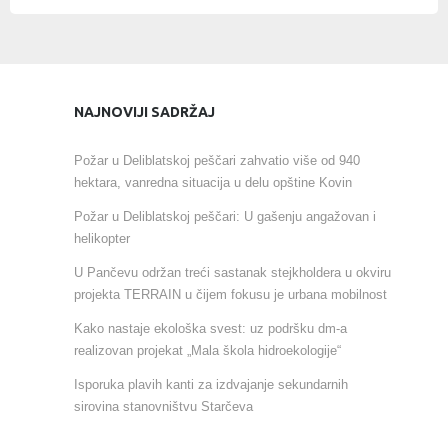
NAJNOVIJI SADRŽAJ
Požar u Deliblatskoj peščari zahvatio više od 940
hektara, vanredna situacija u delu opštine Kovin
Požar u Deliblatskoj peščari: U gašenju angažovan i
helikopter
U Pančevu održan treći sastanak stejkholdera u okviru
projekta TERRAIN u čijem fokusu je urbana mobilnost
Kako nastaje ekološka svest: uz podršku dm-a
realizovan projekat „Mala škola hidroekologije“
Isporuka plavih kanti za izdvajanje sekundarnih
sirovina stanovništvu Starčeva