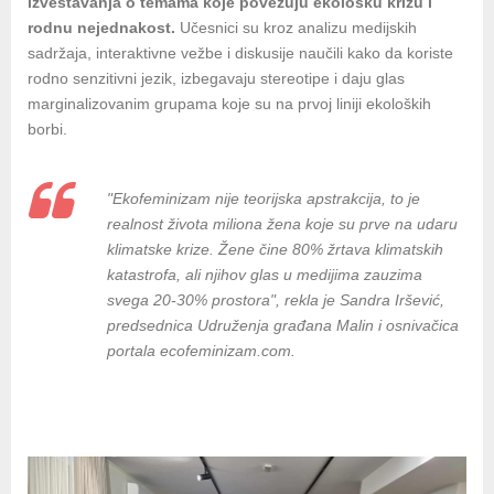
izveštavanja o temama koje povezuju ekološku krizu i
rodnu nejednakost.
Učesnici su kroz analizu medijskih
sadržaja, interaktivne vežbe i diskusije naučili kako da koriste
rodno senzitivni jezik, izbegavaju stereotipe i daju glas
marginalizovanim grupama koje su na prvoj liniji ekoloških
borbi.
"Ekofeminizam nije teorijska apstrakcija, to je
realnost života miliona žena koje su prve na udaru
klimatske krize. Žene čine 80% žrtava klimatskih
katastrofa, ali njihov glas u medijima zauzima
svega 20-30% prostora", rekla je Sandra Iršević,
predsednica Udruženja građana Malin i osnivačica
portala ecofeminizam.com.