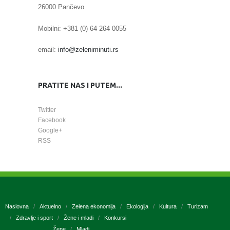
26000 Pančevo
Mobilni: +381 (0) 64 264 0055
email:
info@zeleniminuti.rs
PRATITE NAS I PUTEM...
Twitter
Facebook
Google+
RSS
Naslovna
Aktuelno
Zelena ekonomija
Ekologija
Kultura
Turizam
Zdravlje i sport
Žene i mladi
Konkursi
Žene
Mladi