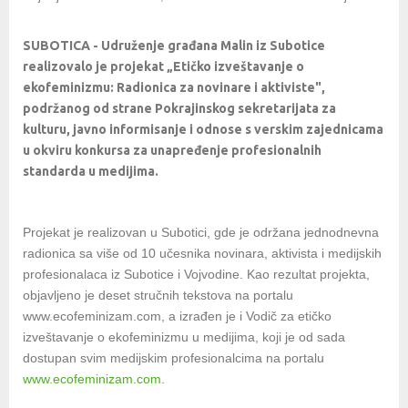
SUBOTICA - Udruženje građana Malin iz Subotice
realizovalo je projekat „Etičko izveštavanje o
ekofeminizmu: Radionica za novinare i aktiviste",
podržanog od strane Pokrajinskog sekretarijata za
kulturu, javno informisanje i odnose s verskim zajednicama
u okviru konkursa za unapređenje profesionalnih
standarda u medijima.
Projekat je realizovan u Subotici, gde je održana jednodnevna
radionica sa više od 10 učesnika novinara, aktivista i medijskih
profesionalaca iz Subotice i Vojvodine. Kao rezultat projekta,
objavljeno je deset stručnih tekstova na portalu
www.ecofeminizam.com, a izrađen je i Vodič za etičko
izveštavanje o ekofeminizmu u medijima, koji je od sada
dostupan svim medijskim profesionalcima na portalu
www.ecofeminizam.com
.