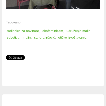
Tagovano
radionica za novinare
ekofeminizam
udruženje malin
subotica
malin
sandra iršević
etičko izveštavanje