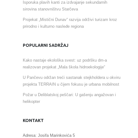
Isporuka plavih kanti za izdvajanje sekundarnih
sirovina stanovništvu Starčeva
Projekat „Mistični Dunav“ razvija održivi turizam kroz
prirodno i kulturno nasleđe regiona
POPULARNI SADRŽAJ
Kako nastaje ekološka svest: uz podršku dm-a
realizovan projekat „Mala škola hidroekologije“
U Pančevu održan treći sastanak stejkholdera u okviru
projekta TERRAIN u čijem fokusu je urbana mobilnost
Požar u Deliblatskoj peščari: U gašenju angažovan i
helikopter
KONTAKT
Adresa: Josifa Marinkovića 5