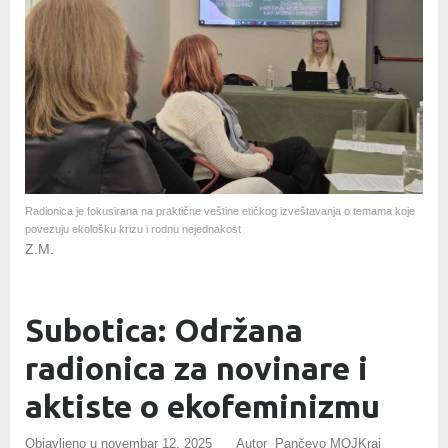
Radionica je fokusirana na praktične veštine etičkog izveštavanja o temama koje
povezuju ekološku krizu i rodnu nejednakost
Z.M.
Subotica: Održana
radionica za novinare i
aktiste o ekofeminizmu
Objavljeno u
novembar 12, 2025
Autor Pančevo MOJKraj