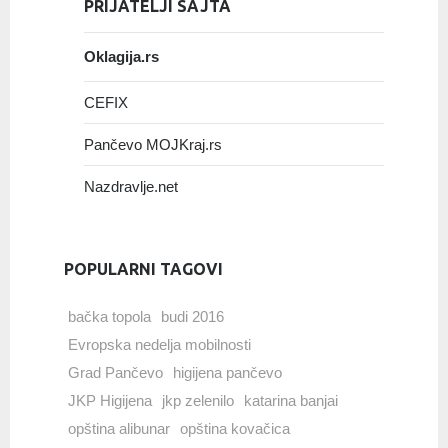
PRIJATELJI SAJTA
Oklagija.rs
CEFIX
Pančevo MOJKraj.rs
Nazdravlje.net
POPULARNI TAGOVI
bačka topola
budi 2016
Evropska nedelja mobilnosti
Grad Pančevo
higijena pančevo
JKP Higijena
jkp zelenilo
katarina banjai
opština alibunar
opština kovačica