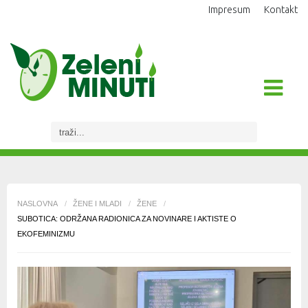
Impresum
Kontakt
NASLOVNA
/
ŽENE I MLADI
/
ŽENE
/
SUBOTICA: ODRŽANA RADIONICA ZA NOVINARE I AKTISTE O
EKOFEMINIZMU