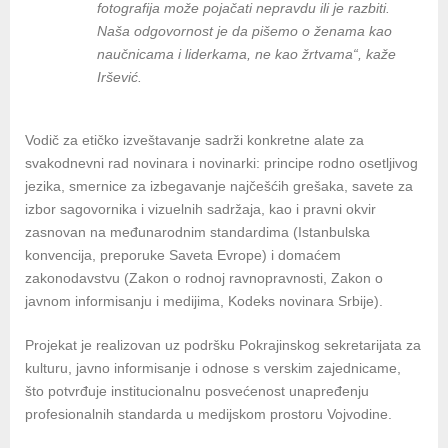
fotografija može pojačati nepravdu ili je razbiti.
Naša odgovornost je da pišemo o ženama kao
naučnicama i liderkama, ne kao žrtvama“, kaže
Iršević.
Vodič za etičko izveštavanje sadrži konkretne alate za
svakodnevni rad novinara i novinarki: principe rodno osetljivog
jezika, smernice za izbegavanje najčešćih grešaka, savete za
izbor sagovornika i vizuelnih sadržaja, kao i pravni okvir
zasnovan na međunarodnim standardima (Istanbulska
konvencija, preporuke Saveta Evrope) i domaćem
zakonodavstvu (Zakon o rodnoj ravnopravnosti, Zakon o
javnom informisanju i medijima, Kodeks novinara Srbije).
Projekat je realizovan uz podršku Pokrajinskog sekretarijata za
kulturu, javno informisanje i odnose s verskim zajednicame,
što potvrđuje institucionalnu posvećenost unapređenju
profesionalnih standarda u medijskom prostoru Vojvodine.