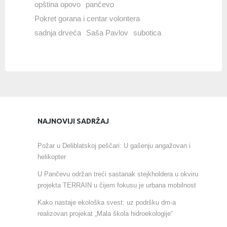
opština opovo
pančevo
Pokret gorana i centar volontera
sadnja drveća
Saša Pavlov
subotica
NAJNOVIJI SADRŽAJ
Požar u Deliblatskoj peščari: U gašenju angažovan i
helikopter
U Pančevu održan treći sastanak stejkholdera u okviru
projekta TERRAIN u čijem fokusu je urbana mobilnost
Kako nastaje ekološka svest: uz podršku dm-a
realizovan projekat „Mala škola hidroekologije“