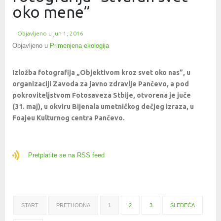
oko mene”
Objavljeno u
jun 1, 2016
Objavljeno u
Primenjena ekologija
Izložba fotografija „Objektivom kroz svet oko nas”, u
organizaciji Zavoda za javno zdravlje Pančevo, a pod
pokroviteljstvom Fotosaveza Stbije, otvorena je juče
(31. maj), u okviru Bijenala umetničkog dečjeg izraza, u
Foajeu Kulturnog centra Pančevo.
Pretplatite se na RSS feed
START
PRETHODNA
1
2
3
SLEDEĆA