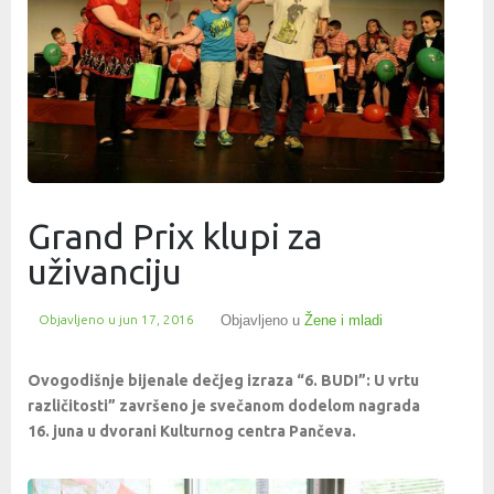
Grand Prix klupi za
uživanciju
Objavljeno u
jun 17, 2016
Objavljeno u
Žene i mladi
Ovogodišnje bijenale dečjeg izraza “6. BUDI”: U vrtu
različitosti” završeno je svečanom dodelom nagrada
16. juna u dvorani Kulturnog centra Pančeva.