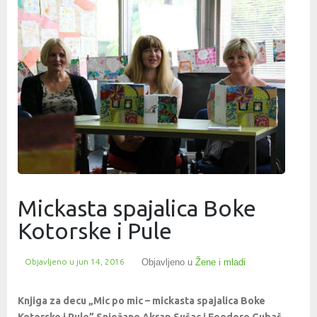
Mickasta spajalica Boke
Kotorske i Pule
Objavljeno u
jun 14, 2016
Objavljeno u
Žene i mladi
Knjiga za decu „Mic po mic – mickasta spajalica Boke
Kotorske i Pule” Snježane Akrap Sušac i Feodore Gubaš