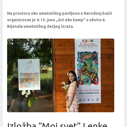
Na prostoru oko umetničkog paviljona u Narodnoj bašti
organizovan je 4. i 5. juna „Art eko kamp“ u okviru 6.
Bijenala umetničkog dečjeg izraza.
Izložba “Moj svet” Lenke