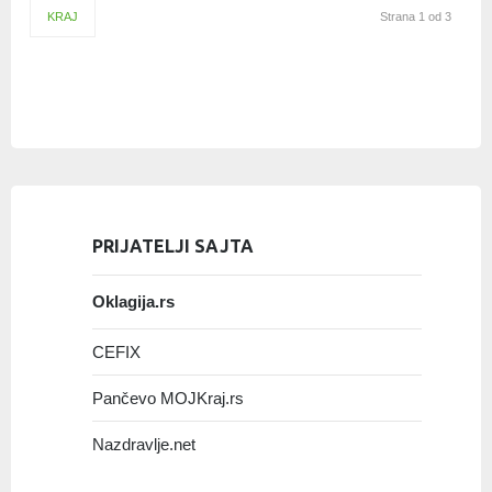
KRAJ
Strana 1 od 3
PRIJATELJI SAJTA
Oklagija.rs
CEFIX
Pančevo MOJKraj.rs
Nazdravlje.net