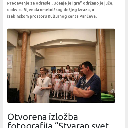
Predavanje za odrasle „Učenje je igra” održano je juče,
u okviru Bijenala umetničkog dečjeg izraza, u
izabinskom prostoru Kulturnog centa Pančeva.
Otvorena izložba
fotografija “Stvaran svet