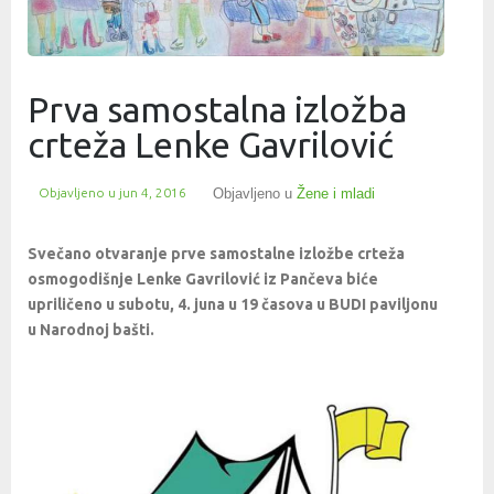
Prva samostalna izložba
crteža Lenke Gavrilović
Objavljeno u
jun 4, 2016
Objavljeno u
Žene i mladi
Svečano otvaranje prve samostalne izložbe crteža
osmogodišnje Lenke Gavrilović iz Pančeva biće
upriličeno u subotu, 4. juna u 19 časova u BUDI paviljonu
u Narodnoj bašti.