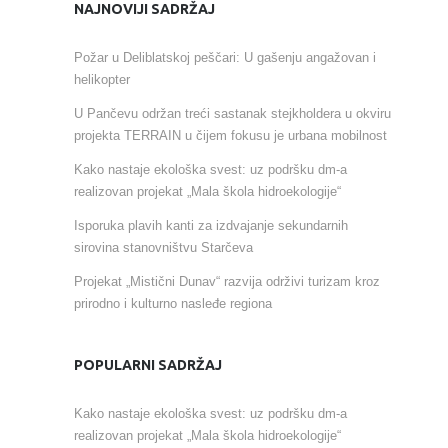
NAJNOVIJI SADRŽAJ
Požar u Deliblatskoj peščari: U gašenju angažovan i
helikopter
U Pančevu održan treći sastanak stejkholdera u okviru
projekta TERRAIN u čijem fokusu je urbana mobilnost
Kako nastaje ekološka svest: uz podršku dm-a
realizovan projekat „Mala škola hidroekologije“
Isporuka plavih kanti za izdvajanje sekundarnih
sirovina stanovništvu Starčeva
Projekat „Mistični Dunav“ razvija održivi turizam kroz
prirodno i kulturno nasleđe regiona
POPULARNI SADRŽAJ
Kako nastaje ekološka svest: uz podršku dm-a
realizovan projekat „Mala škola hidroekologije“