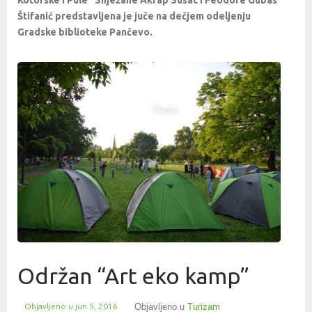
Štifanić predstavljena je juče na dečjem odeljenju
Gradske biblioteke Pančevo.
Održan “Art eko kamp”
Objavljeno u
jun 5, 2016
Objavljeno u
Turizam