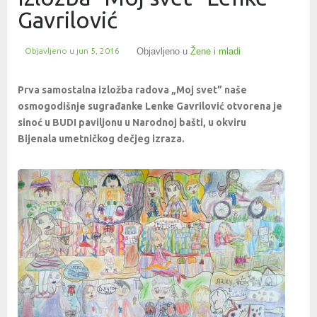
Gavrilović
Objavljeno u
jun 5, 2016
Objavljeno u
Žene i mladi
Prva samostalna izložba radova „Moj svet” naše
osmogodišnje sugrađanke Lenke Gavrilović otvorena je
sinoć u BUDI paviljonu u Narodnoj bašti, u okviru
Bijenala umetničkog dečjeg izraza.