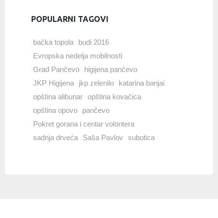
POPULARNI TAGOVI
bačka topola
budi 2016
Evropska nedelja mobilnosti
Grad Pančevo
higijena pančevo
JKP Higijena
jkp zelenilo
katarina banjai
opština alibunar
opština kovačica
opština opovo
pančevo
Pokret gorana i centar volontera
sadnja drveća
Saša Pavlov
subotica