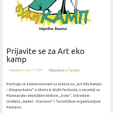
Prijavite se za Art eko
kamp
Objavljeno u
jun 3, 2016
Objavljeno u
Turizam
Pozivaju se zainteresovani za učešće na „Art Eko kampu
– Džepna bašta” u okviru 6. BUDI festivala, u saradnji sa
Planinarsko-ekološkim klubom „Soko”, Odredom
izviđača „Nadel - Starčevo” i Turističkom organizacijom
Pančevo.