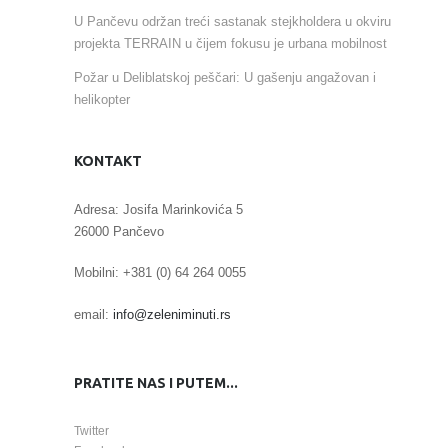
U Pančevu održan treći sastanak stejkholdera u okviru
projekta TERRAIN u čijem fokusu je urbana mobilnost
Požar u Deliblatskoj peščari: U gašenju angažovan i
helikopter
KONTAKT
Adresa: Josifa Marinkovića 5
26000 Pančevo
Mobilni: +381 (0) 64 264 0055
email:
info@zeleniminuti.rs
PRATITE NAS I PUTEM...
Twitter